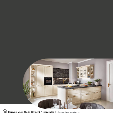
Keuken voor Thuis Utrecht
/
Inspiratie
/
U-vormige keukens