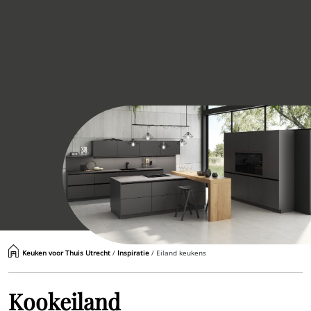
Keuken voor Thuis Utrecht
/
Inspiratie
/
Eiland keukens
Kookeiland